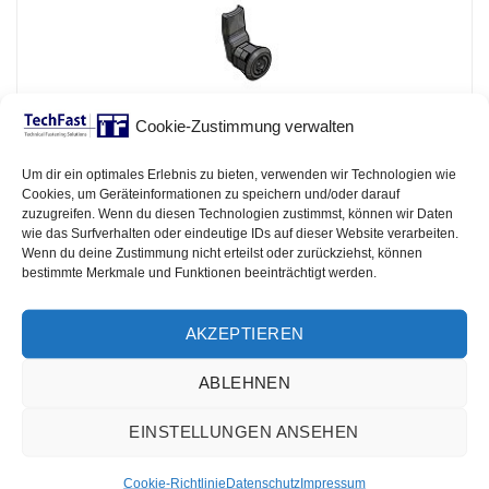
Cookie-Zustimmung verwalten
Kunststoff Vorreiber 7 918
Datenblatt
Um dir ein optimales Erlebnis zu bieten, verwenden wir Technologien wie
Cookies, um Geräteinformationen zu speichern und/oder darauf
zuzugreifen. Wenn du diesen Technologien zustimmst, können wir Daten
Die Drehriegel und Vorreiber von TechFast sind innovative
wie das Surfverhalten oder eindeutige IDs auf dieser Website verarbeiten.
und vielseitig einsetzbar. Die gezeigten Standartvorreiber,
Wenn du deine Zustimmung nicht erteilst oder zurückziehst, können
bestimmte Merkmale und Funktionen beeinträchtigt werden.
Kompressionsverschlüsse, einklipsbaren Vorreiber,
Schiebetürverschlüsse, Schnappverschlüsse,
AKZEPTIEREN
abschließbaren Drehriegel und Vorreiber mit Griff
entsprechen in der Ausführung, den Abmaßen und den
ABLEHNEN
eingesetzten Materialien dem sogenannten
Industriestandard. Das heißt diese Befestigungselemente
EINSTELLUNGEN ANSEHEN
sind in der Regel mit den Verschlusssystemen anderer
Hersteller austauschbar, ohne das Zeichnungen oder
Cookie-Richtlinie
Datenschutz
Impressum