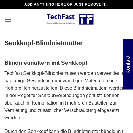
Zum
ADD ANYTHING HERE OR JUST REMOVE IT...
Inhalt
springen
Senkkopf-Blindnietmutter
Kontakt
Blindnietmuttern mit Senkkopf
Techfast Senkkopf-Blindnietmuttern werden verwendet um
tragfähige Gewinde in dünnwandigen Materialien oder
Hohlprofilen herzustellen. Diese Blindnietmuttern werden
in der Regel für Schraubverbindungen genutzt, können
aber auch in Kombination mit mehreren Bauteilen zur
Vernietung und zusätzlicher Verschraubung eingesetzt
werden.
Durch den Senkkopf kann die Blindnietmutter bündig mit