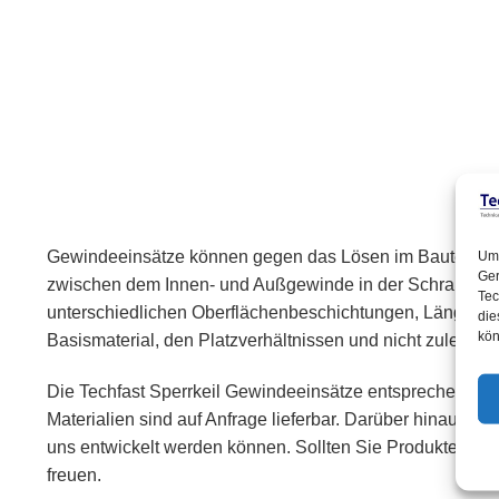
Gewindeeinsätze können gegen das Lösen im Bauteil ges
Um 
Ger
zwischen dem Innen- und Außgewinde in der Schraubverbi
Tec
unterschiedlichen Oberflächenbeschichtungen, Längen u
die
kön
Basismaterial, den Platzverhältnissen und nicht zuletzt v
Die Techfast Sperrkeil Gewindeeinsätze entsprechen d
Materialien sind auf Anfrage lieferbar. Darüber hinaus 
uns entwickelt werden können. Sollten Sie Produkte aus
freuen.