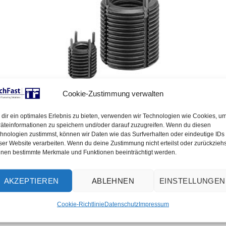
Download
|
Anfrage
|
Katalog
Cookie-Zustimmung verwalten
ichert werden, können eine Schraubensicherung haben, selbst
dir ein optimales Erlebnis zu bieten, verwenden wir Technologien wie Cookies, u
äteinformationen zu speichern und/oder darauf zuzugreifen. Wenn du diesen
ndung ausgleichen. Unser Portfolio enthält Gewindeeinsätze a
hnologien zustimmst, können wir Daten wie das Surfverhalten oder eindeutige IDs
nd Formen. Welcher Gewindeeinsätze eingesetzt wird, oder we
ser Website verarbeiten. Wenn du deine Zustimmung nicht erteilst oder zurückziehs
nen bestimmte Merkmale und Funktionen beeinträchtigt werden.
on den Kosten ab.
en gängigen Standardgrößen. Eine Änderung bestehender CAD
AKZEPTIEREN
ABLEHNEN
EINSTELLUNGEN
bieten wir eigene Gewindeträger an, die nach Kundenanforderun
 dem Clinch-Technik in unserem Portfolio vermissen, würden wi
Cookie-Richtlinie
Datenschutz
Impressum