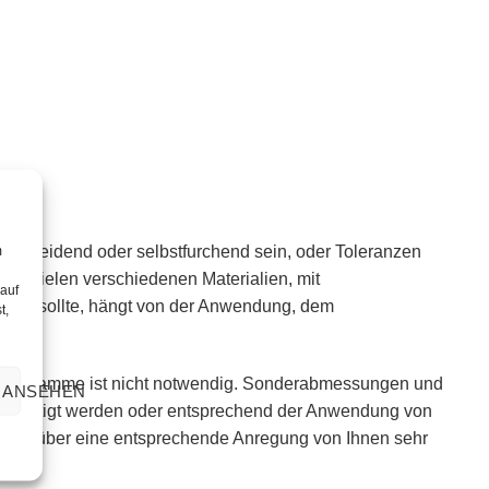
schneidend oder selbstfurchend sein, oder Toleranzen
m
us vielen verschiedenen Materialien, mit
 auf
rden sollte, hängt von der Anwendung, dem
t,
 Programme ist nicht notwendig. Sonderabmessungen und
 ANSEHEN
g gefertigt werden oder entsprechend der Anwendung von
r uns über eine entsprechende Anregung von Ihnen sehr